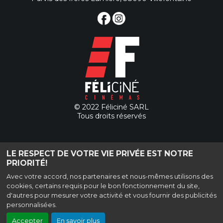
© 2022 Féliciné SARL
Tous droits réservés
57 Parvis des Frères Lumière, 38090 Villefontaine
LE RESPECT DE VOTRE VIE PRIVÉE EST NOTRE
|
Mentions légales
|
Contact
| Tel : 04 74 90 72 75
PRIORITÉ!
Politique de confidentialité
Avec votre accord, nos partenaires et nous-mêmes utilisons des
cookies, certains requis pour le bon fonctionnement du site,
d'autres pour mesurer votre activité et vous fournir des publicités
personnalisées.
Création site internet www.erakys.com
Haut de page
Accepter
En savoir plus