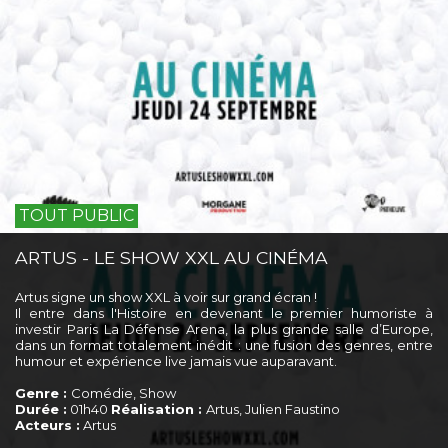
TOUT PUBLIC
ARTUS - LE SHOW XXL AU CINÉMA
Artus signe un show XXL à voir sur grand écran !
Il entre dans l'Histoire en devenant le premier humoriste à
investir Paris La Défense Arena, la plus grande salle d’Europe,
dans un format totalement inédit : une fusion des genres, entre
humour et expérience live jamais vue auparavant.
Genre :
Comédie, Show
Durée :
01h40
Réalisation :
Artus, Julien Faustino
Acteurs :
Artus