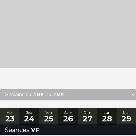
LES HORAIRES :
Mer
Jeu
Ven
Sam
Dim
Lun
Mar
23
24
25
26
27
28
29
Séances
VF