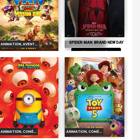
SPIDER-MAN: BRAND NEW DAY
ANIMATION, AVENT...
ACTION, AVENTURE...
Horaires et Infos
LA PAT' PATROUILLE : LE FILM
MISSION DINO
Bande-annonce
Horaires et Infos
Réservation
Bande-annonce
TOUT PUBLIC
VF
VO
Réservation
Quatre ans se sont écoulés, Peter,
désormais adulte, vit seul, s'est
TOUT PUBLIC
VF
volontairement effacé de la...
Lorsqu’une mystérieuse tempête
surprend leur navire, la Pat’
Patrouille s’échoue sur une île...
ANIMATION, COMÉ...
ANIMATION, COMÉ...