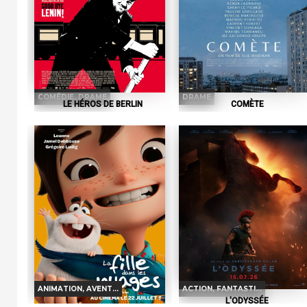
COMÉDIE, DRAME
DRAME
LE HÉROS DE BERLIN
COMÈTE
Horaires et Infos
Horaires et Infos
Bande-annonce
Bande-annonce
Réservation
Réservation
TOUT PUBLIC
TOUT PUBLIC
VF
VF
Micha Hartung, propriétaire d'un
Alors qu'une comète traverse le cie
vidéoclub berlinois au bord de la
de Paris, des destins se croisent dan
faillite, voit sa vie basculer :...
une ronde mystérieuse....
ANIMATION, AVENT...
ACTION, FANTASTI...
L'ODYSSÉE