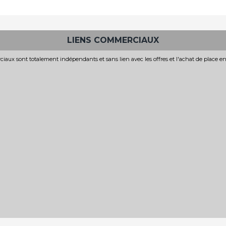
VAIANA, LA LÉGENDE DU BOUT
LA BATAILLE DE GAULLE -
DU MONDE
PARTIE 2 : J'ÉCRIS TON NOM
Horaires et Infos
Horaires et Infos
LIENS COMMERCIAUX
Bande-annonce
Bande-annonce
Réservation
iaux sont totalement indépendants et sans lien avec les offres et l'achat de place e
Réservation
TOUT PUBLIC
VF
TOUT PUBLIC
a
VF
e
Dans l'ancienne Polynésie,
Juin 1940. La France s'effondre et
lorsqu'une terrible malédiction
signe l’armistice. Au milieu du
lancée par Maui atteint l'île d'un
chaos, un homme refuse...
chef...