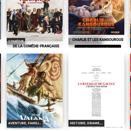
CHARLIE ET LES KANGOUROUS
COMÉDIE
COMÉDIE, FAMILI...
DE LA COMÉDIE-FRANÇAISE
Horaires et Infos
Horaires et Infos
Bande-annonce
Bande-annonce
Réservation
Réservation
TOUT PUBLIC
VF
TOUT PUBLIC
VF
L'ancien présentateur météo de la
télévision Chris Masterman, se
l
Dans 3 heures, Nina dévoile sa
retrouve bloqué dans une ville...
s
première mise en scène à la
Comédie-Française. Mais dans
l’agitation...
AVENTURE, FAMILI...
HISTOIRE, DRAME,...