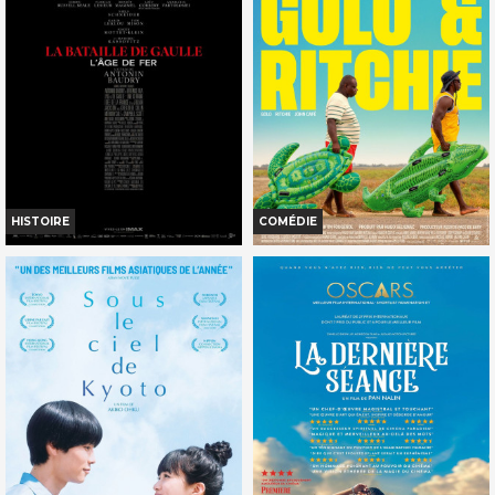
HISTOIRE
COMÉDIE
LA BATAILLE DE GAULLE : L'ÂGE DE
LES VACANCES DE GOLO &
FER
RITCHIE
Horaires et Infos
Horaires et Infos
Bande-annonce
Bande-annonce
Réservation
Réservation
AVERT. TOUT PUBLIC
TOUT PUBLIC