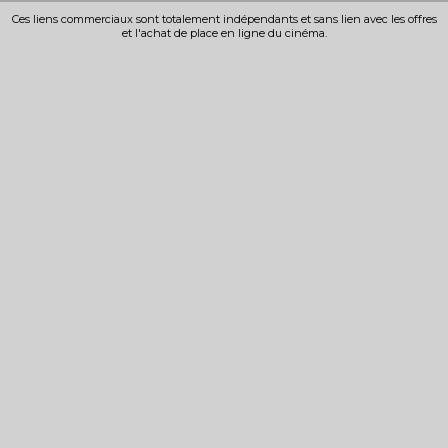
Bande-annonce
Bande-annonce
Ces liens commerciaux sont totalement indépendants et sans lien avec les offres
et l'achat de place en ligne du cinéma.
Réservation
Réservation
TOUT PUBLIC
TOUT PUBLIC