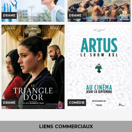
DRAME
DRAME
SOUS LE CIEL DE KYOTO
LA DERNIÈRE SÉANCE
Horaires et Infos
Horaires et Infos
Bande-annonce
Bande-annonce
Réservation
Réservation
TOUT PUBLIC
TOUT PUBLIC
DRAME
COMÉDIE
LE TRIANGLE D'OR
ARTUS - LE SHOW XXL AU CINÉMA
Horaires et Infos
Horaires et Infos
LIENS COMMERCIAUX